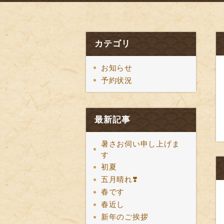
カテゴリ
お知らせ
予約状況
最新記事
暑さお伺い申し上げま
す
初夏
五月晴れ❣️
春です
春近し
新年のご挨拶