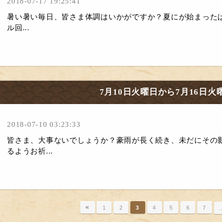
2018-07-17 19:25:41
暑い暑い毎日、皆さま体調はいかがですか？夏にが始まったば
ル回...
7月10日火曜日から7月16日火
2018-07-10 03:23:33
皆さま、大事ないでしょうか？豪雨が長く続き、未だにその
るようお祈...
«
1
2
3
4
5
6
7