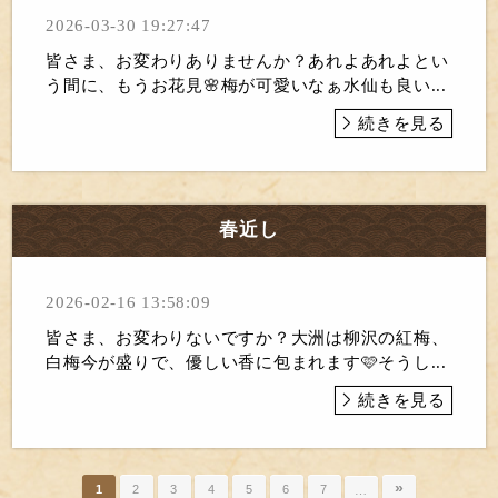
2026-03-30 19:27:47
皆さま、お変わりありませんか？あれよあれよとい
う間に、もうお花見🌸梅が可愛いなぁ水仙も良い...
続きを見る
春近し
2026-02-16 13:58:09
皆さま、お変わりないですか？大洲は柳沢の紅梅、
白梅今が盛りで、優しい香に包まれます🩷そうし...
続きを見る
»
1
2
3
4
5
6
7
…