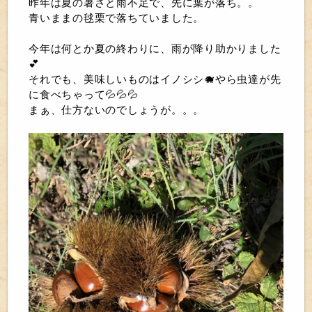
昨年は夏の暑さと雨不足で、先に葉が落ち。。
青いままの毬栗で落ちていました。
今年は何とか夏の終わりに、雨が降り助かりました
💕
それでも、美味しいものはイノシシ🐗やら虫達が先
に食べちゃって💦💦💦
まぁ、仕方ないのでしょうが。。。