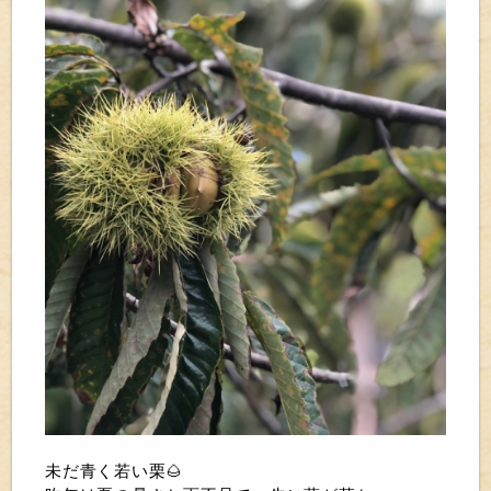
未だ青く若い栗🌰